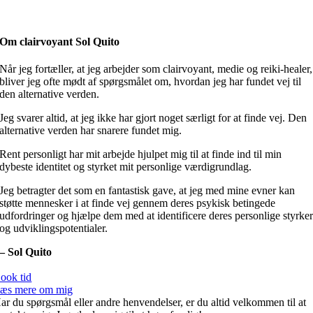
Om clairvoyant Sol Quito
Når jeg fortæller, at jeg arbejder som clairvoyant, medie og reiki-healer,
bliver jeg ofte mødt af spørgsmålet om, hvordan jeg har fundet vej til
den alternative verden.
Jeg svarer altid, at jeg ikke har gjort noget særligt for at finde vej. Den
alternative verden har snarere fundet mig.
Rent personligt har mit arbejde hjulpet mig til at finde ind til min
dybeste identitet og styrket mit personlige værdigrundlag.
Jeg betragter det som en fantastisk gave, at jeg med mine evner kan
støtte mennesker i at finde vej gennem deres psykisk betingede
udfordringer og hjælpe dem med at identificere deres personlige styrke
og udviklingspotentialer.
– Sol Quito
+
Tlf. 5230 5550
ook tid
æs mere om mig
ar du spørgsmål eller andre henvendelser, er du altid velkommen til at