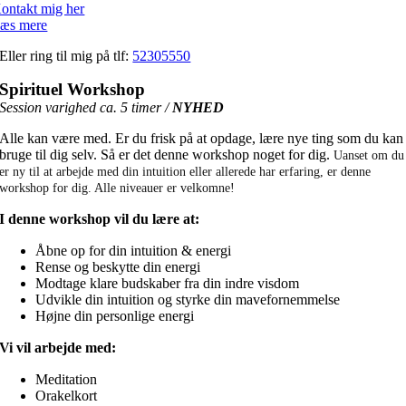
ontakt mig her
æs mere
Eller ring til mig på tlf:
52305550
Spirituel Workshop
Session varighed ca. 5 timer /
NYHED
Alle kan være med. Er du frisk på at opdage, lære nye ting som du kan
bruge til dig selv. Så er det denne workshop noget for dig.
Uanset om du
er ny til at arbejde med din intuition eller allerede har erfaring, er denne
workshop for dig. Alle niveauer er velkomne!
I denne workshop vil du lære at:
Åbne op for din intuition & energi
Rense og beskytte din energi
Modtage klare budskaber fra din indre visdom
Udvikle din intuition og styrke din mavefornemmelse
Højne din personlige energi
Vi vil arbejde med:
Meditation
Orakelkort