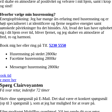
vil skabe en atmosfære af positivitet og velvære i mit hjem, samt i krop
og sind!
Hvorfor vælge min husrensning?
Energiopfriskning: Jeg har mange års erfaring med husrensning og er
højt specialiseret i at identificere og fjerne negative energier samt
uønskede påvirkninger fra det hinsides. Alt, hvad der kan have ophobe
sig i dit hjem over tid, bliver fjernet, og jeg skaber en atmosfære af
fred, ro og harmoni.
Book mig her eller ring på Tlf.
5230 5550
Husrensning på stedet 2800kr
Facetime husrensning 2800kr
Messenger husrensning 2800kr
ook tid
e mere her
Spørg Clairvoyanten
Få svar retur, indenfor 72 timer
Skriv dine spørgsmål på E-Mail. Det skal være et konkret spørgsmål
(op til 3 spørgsmål ), som at jeg har mulighed for at svare på.
Efter modtaget MobilPay overførsel. Vil jeg sende dit svar retur,