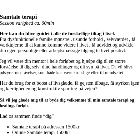
Samtale terapi
Session varighed ca. 60min
Her kan du blive guidet i alle de forskellige tiltag i livet.
Fra dysfunktionelle familie mønstre , usunde forhold , selvværdet , få
værktøjerne til at kunne komme videre i livet , få udvidet og udvikle
din egen personlige eller arbejdsmæssige tilgang til livet positivt.
Jeg vil være din mentor i hele forløbet og hjælpe dig til en større
forståelse til dig selv, dine handlinger og dit syn på livet.
Du vil blive
udstyret med øvelser, som både kan være kropslige eller til mindsettet.
Har du brug for et boost af livsglæde, få gejsten tilbage, få styrken igen
og kærligheden og konstruktiv sparring på vejen?
Så vil jeg glæde mig til at byde dig velkomme til min samtale terapi og
healings forløb.
Lad os sammen finde “dig”
Samtale terapi på adressen 1500kr
Online Samtale terapi 1500kr