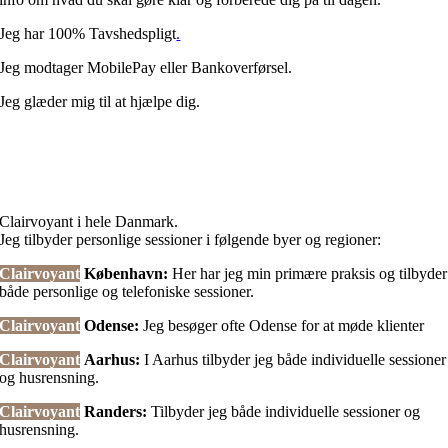
Jeg har 100% Tavshedspligt
.
Jeg modtager MobilePay eller Bankoverførsel.
Jeg glæder mig til at hjælpe dig.
Kontakt mig på Tlf.
52305550
Clairvoyant i hele Danmark.
Jeg tilbyder personlige sessioner i følgende byer og regioner:
Clairvoyant
København:
Her har jeg min primære praksis og tilbyder
både personlige og telefoniske sessioner.
Clairvoyant
Odense:
Jeg besøger ofte Odense for at møde klienter
Clairvoyant
Aarhus:
I Aarhus tilbyder jeg både individuelle sessioner
og husrensning.
Clairvoyant
Randers:
Tilbyder jeg både individuelle sessioner og
husrensning.