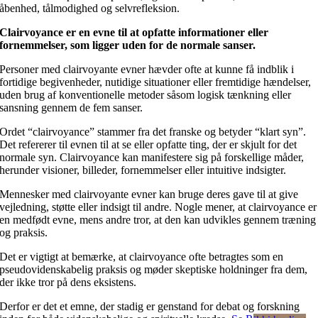
åbenhed, tålmodighed og selvrefleksion.
Clairvoyance er en evne til at opfatte informationer eller
fornemmelser, som ligger uden for de normale sanser.
Personer med clairvoyante evner hævder ofte at kunne få indblik i
fortidige begivenheder, nutidige situationer eller fremtidige hændelser,
uden brug af konventionelle metoder såsom logisk tænkning eller
sansning gennem de fem sanser.
Ordet “clairvoyance” stammer fra det franske og betyder “klart syn”.
Det refererer til evnen til at se eller opfatte ting, der er skjult for det
normale syn. Clairvoyance kan manifestere sig på forskellige måder,
herunder visioner, billeder, fornemmelser eller intuitive indsigter.
Mennesker med clairvoyante evner kan bruge deres gave til at give
vejledning, støtte eller indsigt til andre. Nogle mener, at clairvoyance er
en medfødt evne, mens andre tror, at den kan udvikles gennem træning
og praksis.
Det er vigtigt at bemærke, at clairvoyance ofte betragtes som en
pseudovidenskabelig praksis og møder skeptiske holdninger fra dem,
der ikke tror på dens eksistens.
Derfor er det et emne, der stadig er genstand for debat og forskning