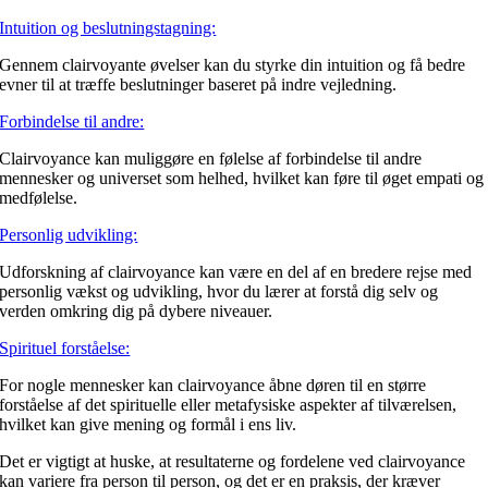
Intuition og beslutningstagning:
Gennem clairvoyante øvelser kan du styrke din intuition og få bedre
evner til at træffe beslutninger baseret på indre vejledning.
Forbindelse til andre:
Clairvoyance kan muliggøre en følelse af forbindelse til andre
mennesker og universet som helhed, hvilket kan føre til øget empati og
medfølelse.
Personlig udvikling:
Udforskning af clairvoyance kan være en del af en bredere rejse med
personlig vækst og udvikling, hvor du lærer at forstå dig selv og
verden omkring dig på dybere niveauer.
Spirituel forståelse:
For nogle mennesker kan clairvoyance åbne døren til en større
forståelse af det spirituelle eller metafysiske aspekter af tilværelsen,
hvilket kan give mening og formål i ens liv.
Det er vigtigt at huske, at resultaterne og fordelene ved clairvoyance
kan variere fra person til person, og det er en praksis, der kræver