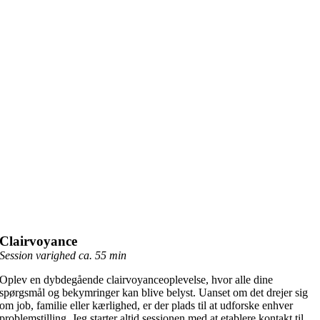
Clairvoyance
Session varighed ca. 55 min
Oplev en dybdegående clairvoyanceoplevelse, hvor alle dine
spørgsmål og bekymringer kan blive belyst. Uanset om det drejer sig
om job, familie eller kærlighed, er der plads til at udforske enhver
problemstilling. Jeg starter altid sessionen med at etablere kontakt til