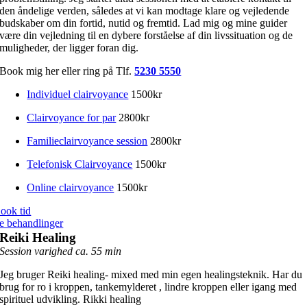
den åndelige verden, således at vi kan modtage klare og vejledende
budskaber om din fortid, nutid og fremtid. Lad mig og mine guider
være din vejledning til en dybere forståelse af din livssituation og de
muligheder, der ligger foran dig.
Book mig her eller ring på Tlf.
5230 5550
Individuel clairvoyance
1500kr
Clairvoyance for par
2800kr
Familieclairvoyance session
2800kr
Telefonisk Clairvoyance
1500kr
Online clairvoyance
1500kr
ook tid
e behandlinger
Reiki Healing
Session varighed ca. 55 min
Jeg bruger Reiki healing- mixed med min egen healingsteknik. Har du
brug for ro i kroppen, tankemylderet , lindre kroppen eller igang med
spirituel udvikling. Rikki healing