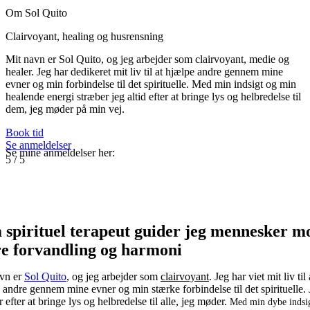
Om Sol Quito
Clairvoyant, healing og husrensning
Mit navn er Sol Quito, og jeg arbejder som clairvoyant, medie og
healer. Jeg har dedikeret mit liv til at hjælpe andre gennem mine
evner og min forbindelse til det spirituelle. Med min indsigt og min
healende energi stræber jeg altid efter at bringe lys og helbredelse til
dem, jeg møder på min vej.
Book tid
Se anmeldelser
Se mine anmeldelser her:
5
/
5
 spirituel terapeut guider jeg mennesker m
re forvandling og harmoni
vn er
Sol Quito
, og jeg arbejder som
clairvoyant
. Jeg har viet mit liv til 
 andre gennem mine evner og min stærke forbindelse til det spirituelle.
 efter at bringe lys og helbredelse til alle, jeg møder.
Med min dybe indsi