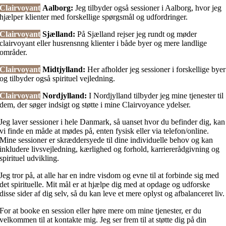
Clairvoyant
Aalborg:
Jeg tilbyder også sessioner i Aalborg, hvor jeg
hjælper klienter med forskellige spørgsmål og udfordringer.
Clairvoyant
Sjælland:
På Sjælland rejser jeg rundt og møder
clairvoyant eller husrensnng klienter i både byer og mere landlige
områder.
Clairvoyant
Midtjylland:
Her afholder jeg sessioner i forskellige byer
og tilbyder også spirituel vejledning.
Clairvoyant
Nordjylland:
I Nordjylland tilbyder jeg mine tjenester til
dem, der søger indsigt og støtte i mine Clairvoyance ydelser.
Jeg laver sessioner i hele Danmark, så uanset hvor du befinder dig, kan
vi finde en måde at mødes på, enten fysisk eller via telefon/online.
Mine sessioner er skræddersyede til dine individuelle behov og kan
inkludere livsvejledning, kærlighed og forhold, karriererådgivning og
spirituel udvikling.
Jeg tror på, at alle har en indre visdom og evne til at forbinde sig med
det spirituelle. Mit mål er at hjælpe dig med at opdage og udforske
disse sider af dig selv, så du kan leve et mere oplyst og afbalanceret liv.
For at booke en session eller høre mere om mine tjenester, er du
velkommen til at kontakte mig. Jeg ser frem til at støtte dig på din