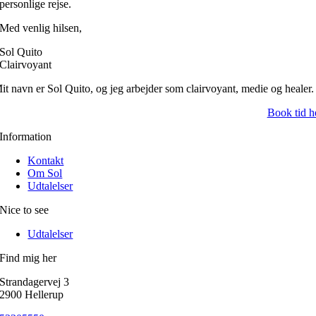
personlige rejse.
Med venlig hilsen,
Sol Quito
Clairvoyant
it navn er Sol Quito, og jeg arbejder som clairvoyant, medie og healer.
Book tid h
Information
Kontakt
Om Sol
Udtalelser
Nice to see
Udtalelser
Find mig her
Strandagervej 3
2900 Hellerup