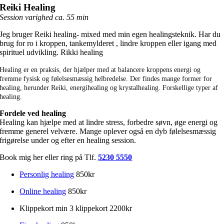
Reiki Healing
Session varighed ca. 55 min
Jeg bruger Reiki healing- mixed med min egen healingsteknik. Har du
brug for ro i kroppen, tankemylderet , lindre kroppen eller igang med
spirituel udvikling. Rikki healing
Healing er en praksis, der hjælper med at balancere kroppens energi og
fremme fysisk og følelsesmæssig helbredelse. Der findes mange former for
healing, herunder Reiki, energihealing og krystalhealing. Forskellige typer af
healing.
Fordele ved healing
Healing kan hjælpe med at lindre stress, forbedre søvn, øge energi og
fremme generel velvære. Mange oplever også en dyb følelsesmæssig
frigørelse under og efter en healing session.
Book mig her eller ring på Tlf.
5230 5550
Personlig healing
850kr
Online healing
850kr
Klippekort min 3 klippekort 2200kr