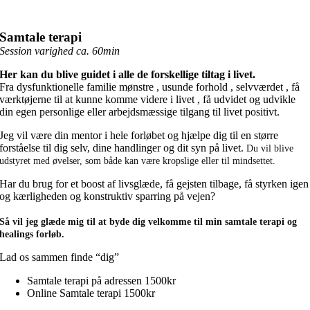
Samtale terapi
Session varighed ca. 60min
Her kan du blive guidet i alle de forskellige tiltag i livet.
Fra dysfunktionelle familie mønstre , usunde forhold , selvværdet , få
værktøjerne til at kunne komme videre i livet , få udvidet og udvikle
din egen personlige eller arbejdsmæssige tilgang til livet positivt.
Jeg vil være din mentor i hele forløbet og hjælpe dig til en større
forståelse til dig selv, dine handlinger og dit syn på livet.
Du vil blive
udstyret med øvelser, som både kan være kropslige eller til mindsettet.
Har du brug for et boost af livsglæde, få gejsten tilbage, få styrken igen
og kærligheden og konstruktiv sparring på vejen?
Så vil jeg glæde mig til at byde dig velkomme til min samtale terapi og
healings forløb.
Lad os sammen finde “dig”
Samtale terapi på adressen 1500kr
Online Samtale terapi 1500kr