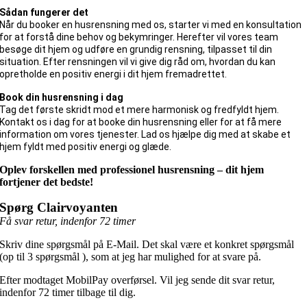
Sådan fungerer det
Når du booker en husrensning med os, starter vi med en konsultation
for at forstå dine behov og bekymringer. Herefter vil vores team
besøge dit hjem og udføre en grundig rensning, tilpasset til din
situation. Efter rensningen vil vi give dig råd om, hvordan du kan
opretholde en positiv energi i dit hjem fremadrettet.
Book din husrensning i dag
Tag det første skridt mod et mere harmonisk og fredfyldt hjem.
Kontakt os i dag for at booke din husrensning eller for at få mere
information om vores tjenester. Lad os hjælpe dig med at skabe et
hjem fyldt med positiv energi og glæde.
Oplev forskellen med professionel husrensning – dit hjem
fortjener det bedste!
Spørg Clairvoyanten
Få svar retur, indenfor 72 timer
Skriv dine spørgsmål på E-Mail. Det skal være et konkret spørgsmål
(op til 3 spørgsmål ), som at jeg har mulighed for at svare på.
Efter modtaget MobilPay overførsel. Vil jeg sende dit svar retur,
indenfor 72 timer tilbage til dig.