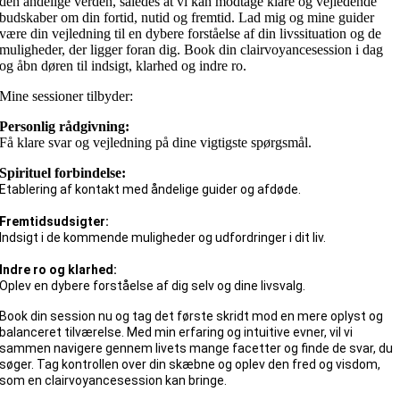
den åndelige verden, således at vi kan modtage klare og vejledende
budskaber om din fortid, nutid og fremtid. Lad mig og mine guider
være din vejledning til en dybere forståelse af din livssituation og de
muligheder, der ligger foran dig. Book din clairvoyancesession i dag
og åbn døren til indsigt, klarhed og indre ro.
Mine sessioner tilbyder:
Personlig rådgivning:
Få klare svar og vejledning på dine vigtigste spørgsmål.
Spirituel forbindelse:
Etablering af kontakt med åndelige guider og afdøde.
Fremtidsudsigter:
Indsigt i de kommende muligheder og udfordringer i dit liv.
Indre ro og klarhed:
Oplev en dybere forståelse af dig selv og dine livsvalg.
Book din session nu og tag det første skridt mod en mere oplyst og
balanceret tilværelse. Med min erfaring og intuitive evner, vil vi
sammen navigere gennem livets mange facetter og finde de svar, du
søger. Tag kontrollen over din skæbne og oplev den fred og visdom,
som en clairvoyancesession kan bringe.