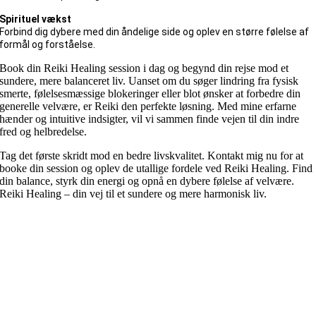
Spirituel vækst
Forbind dig dybere med din åndelige side og oplev en større følelse af
formål og forståelse.
Book din Reiki Healing session i dag og begynd din rejse mod et
sundere, mere balanceret liv. Uanset om du søger lindring fra fysisk
smerte, følelsesmæssige blokeringer eller blot ønsker at forbedre din
generelle velvære, er Reiki den perfekte løsning. Med mine erfarne
hænder og intuitive indsigter, vil vi sammen finde vejen til din indre
fred og helbredelse.
Tag det første skridt mod en bedre livskvalitet. Kontakt mig nu for at
booke din session og oplev de utallige fordele ved Reiki Healing. Find
din balance, styrk din energi og opnå en dybere følelse af velvære.
Reiki Healing – din vej til et sundere og mere harmonisk liv.