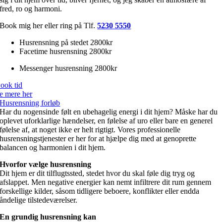
fred, ro og harmoni.
Book mig her eller ring på Tlf.
5230 5550
Husrensning på stedet 2800kr
Facetime husrensning 2800kr
Messenger husrensning 2800kr
ook tid
e mere her
Husrensning forløb
Har du nogensinde følt en ubehagelig energi i dit hjem? Måske har du
oplevet uforklarlige hændelser, en følelse af uro eller bare en generel
følelse af, at noget ikke er helt rigtigt. Vores professionelle
husrensningstjenester er her for at hjælpe dig med at genoprette
balancen og harmonien i dit hjem.
Hvorfor vælge husrensning
Dit hjem er dit tilflugtssted, stedet hvor du skal føle dig tryg og
afslappet. Men negative energier kan nemt infiltrere dit rum gennem
forskellige kilder, såsom tidligere beboere, konflikter eller endda
åndelige tilstedeværelser.
En grundig husrensning kan