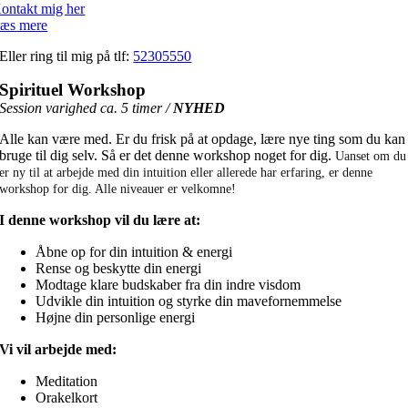
ontakt mig her
æs mere
Eller ring til mig på tlf:
52305550
Spirituel Workshop
Session varighed ca. 5 timer /
NYHED
Alle kan være med. Er du frisk på at opdage, lære nye ting som du kan
bruge til dig selv. Så er det denne workshop noget for dig.
Uanset om du
er ny til at arbejde med din intuition eller allerede har erfaring, er denne
workshop for dig. Alle niveauer er velkomne!
I denne workshop vil du lære at:
Åbne op for din intuition & energi
Rense og beskytte din energi
Modtage klare budskaber fra din indre visdom
Udvikle din intuition og styrke din mavefornemmelse
Højne din personlige energi
Vi vil arbejde med:
Meditation
Orakelkort