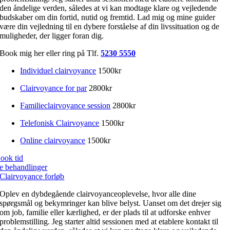
den åndelige verden, således at vi kan modtage klare og vejledende
budskaber om din fortid, nutid og fremtid. Lad mig og mine guider
være din vejledning til en dybere forståelse af din livssituation og de
muligheder, der ligger foran dig.
Book mig her eller ring på Tlf.
5230 5550
Individuel clairvoyance
1500kr
Clairvoyance for par
2800kr
Familieclairvoyance session
2800kr
Telefonisk Clairvoyance
1500kr
Online clairvoyance
1500kr
ook tid
e behandlinger
Clairvoyance forløb
Oplev en dybdegående clairvoyanceoplevelse, hvor alle dine
spørgsmål og bekymringer kan blive belyst. Uanset om det drejer sig
om job, familie eller kærlighed, er der plads til at udforske enhver
problemstilling. Jeg starter altid sessionen med at etablere kontakt til