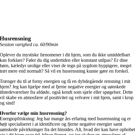
Husrensning
Session varighed ca. 60/90min
Oplever du mystiske fænomener i dit hjem, som du ikke umiddelbart
kan forklare? Føler du dig undertiden eller konstant utilpas? Er dine
børn, kæledyr urolige eller viser de tegn på sygdom hyppigere, meget
træt mere end normalt? Så vil en husrensning kunne gøre en forskel.
Trænger du til at forny energien og få en dybdegående rensning i mit
hjem? Jeg kan hjælpe med at fjerne negative energier og uønskede
tilstedeværelser fra afdøde, også kendt som sjæle eller spøgelser. Dette
vil skabe en atmosfære af positivitet og velvære i mit hjem, samt i krop
og sind!
Hvorfor vælge min husrensning?
Energiopfriskning: Jeg har mange års erfaring med husrensning og er
højt specialiseret i at identificere og fjerne negative energier samt
uønskede påvirkninger fra det hinsides. Alt, hvad der kan have ophobe
sig i dit hjem over tid, bliver fjernet, og jeg skaber en atmosfære af