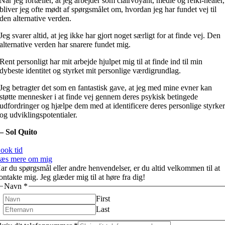
Når jeg fortæller, at jeg arbejder som clairvoyant, medie og reiki-healer,
bliver jeg ofte mødt af spørgsmålet om, hvordan jeg har fundet vej til
den alternative verden.
Jeg svarer altid, at jeg ikke har gjort noget særligt for at finde vej. Den
alternative verden har snarere fundet mig.
Rent personligt har mit arbejde hjulpet mig til at finde ind til min
dybeste identitet og styrket mit personlige værdigrundlag.
Jeg betragter det som en fantastisk gave, at jeg med mine evner kan
støtte mennesker i at finde vej gennem deres psykisk betingede
udfordringer og hjælpe dem med at identificere deres personlige styrke
og udviklingspotentialer.
– Sol Quito
+
Tlf. 5230 5550
ook tid
æs mere om mig
ar du spørgsmål eller andre henvendelser, er du altid velkommen til at
ontakte mig. Jeg glæder mig til at høre fra dig!
Navn
*
First
Last