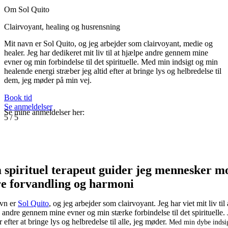
Om Sol Quito
Clairvoyant, healing og husrensning
Mit navn er Sol Quito, og jeg arbejder som clairvoyant, medie og
healer. Jeg har dedikeret mit liv til at hjælpe andre gennem mine
evner og min forbindelse til det spirituelle. Med min indsigt og min
healende energi stræber jeg altid efter at bringe lys og helbredelse til
dem, jeg møder på min vej.
Book tid
Se anmeldelser
Se mine anmeldelser her:
5
/
5
 spirituel terapeut guider jeg mennesker m
re forvandling og harmoni
vn er
Sol Quito
, og jeg arbejder som clairvoyant. Jeg har viet mit liv til 
 andre gennem mine evner og min stærke forbindelse til det spirituelle.
 efter at bringe lys og helbredelse til alle, jeg møder.
Med min dybe indsi