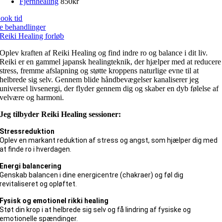
Fjernhealing
850kr
ook tid
e behandlinger
Reiki Healing forløb
Oplev kraften af Reiki Healing og find indre ro og balance i dit liv.
Reiki er en gammel japansk healingteknik, der hjælper med at reducere
stress, fremme afslapning og støtte kroppens naturlige evne til at
helbrede sig selv. Gennem blide håndbevægelser kanaliserer jeg
universel livsenergi, der flyder gennem dig og skaber en dyb følelse af
velvære og harmoni.
Jeg tilbyder Reiki Healing sessioner:
Stressreduktion
Oplev en markant reduktion af stress og angst, som hjælper dig med
at finde ro i hverdagen.
Energi balancering
Genskab balancen i dine energicentre (chakraer) og føl dig
revitaliseret og opløftet.
Fysisk og emotionel rikki healing
Støt din krop i at helbrede sig selv og få lindring af fysiske og
emotionelle spændinger.