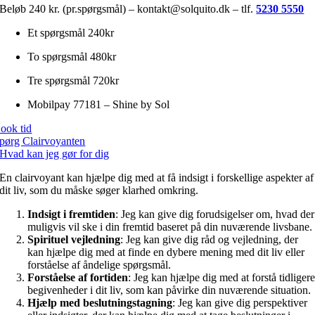
Beløb 240 kr. (pr.spørgsmål) – kontakt@solquito.dk – tlf.
5230 5550
Et spørgsmål 240kr
To spørgsmål 480kr
Tre spørgsmål 720kr
Mobilpay 77181 – Shine by Sol
ook tid
pørg Clairvoyanten
Hvad kan jeg gør for dig
En clairvoyant kan hjælpe dig med at få indsigt i forskellige aspekter af
dit liv, som du måske søger klarhed omkring.
Indsigt i fremtiden
: Jeg kan give dig forudsigelser om, hvad der
muligvis vil ske i din fremtid baseret på din nuværende livsbane.
Spirituel vejledning
: Jeg kan give dig råd og vejledning, der
kan hjælpe dig med at finde en dybere mening med dit liv eller
forståelse af åndelige spørgsmål.
Forståelse af fortiden
: Jeg kan hjælpe dig med at forstå tidliger
begivenheder i dit liv, som kan påvirke din nuværende situation.
Hjælp med beslutningstagning
: Jeg kan give dig perspektiver