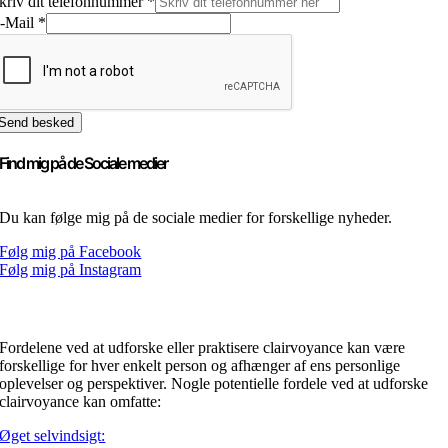
kriv dit telefonnummer
*
-Mail
*
Send besked
Find mig på de Sociale medier
Du kan følge mig på de sociale medier for forskellige nyheder.
Følg mig på Facebook
Følg mig på Instagram
Hvad får jeg ud af Clairvoyance
Fordelene ved at udforske eller praktisere clairvoyance kan være
forskellige for hver enkelt person og afhænger af ens personlige
oplevelser og perspektiver. Nogle potentielle fordele ved at udforske
clairvoyance kan omfatte:
Øget selvindsigt: