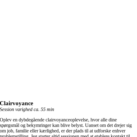
Clairvoyance
Session varighed ca. 55 min
Oplev en dybdegående clairvoyanceoplevelse, hvor alle dine
spørgsmål og bekymringer kan blive belyst. Uanset om det drejer sig
om job, familie eller kærlighed, er der plads til at udforske enhver
problemstilling. Jeg starter altid sessionen med at etablere kontakt til