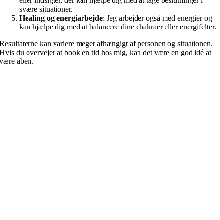
eller indsigter, der kan hjælpe dig med at tage beslutninger i
svære situationer.
Healing og energiarbejde
: Jeg arbejder også med energier og
kan hjælpe dig med at balancere dine chakraer eller energifelter.
Resultaterne kan variere meget afhængigt af personen og situationen.
Hvis du overvejer at book en tid hos mig, kan det være en god idé at
være åben.