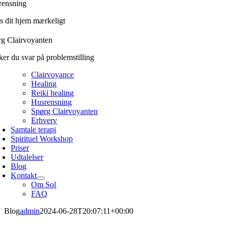
rensning
s dit hjem mærkeligt
g Clairvoyanten
er du svar på problemstilling
Clairvoyance
Healing
Reiki healing
Husrensning
Spørg Clairvoyanten
Erhverv
Samtale terapi
Spirituel Workshop
Priser
Udtalelser
Blog
Kontakt
Om Sol
FAQ
Blog
admin
2024-06-28T20:07:11+00:00