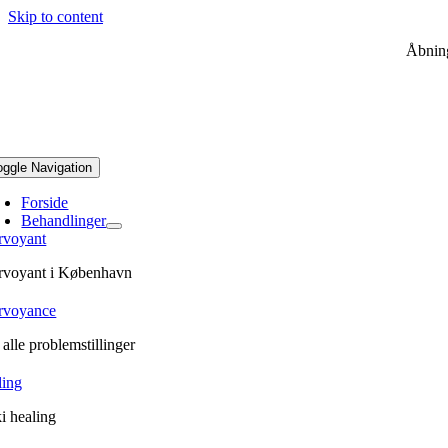
Skip to content
Åbning
oggle Navigation
Forside
Behandlinger
rvoyant
irvoyant i København
irvoyance
alle problemstillinger
ling
i healing