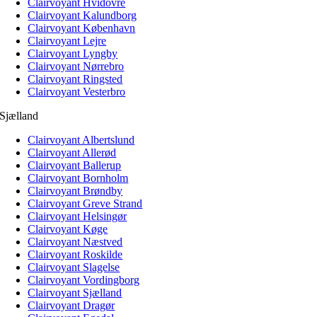
Clairvoyant Hvidovre
Clairvoyant Kalundborg
Clairvoyant København
Clairvoyant Lejre
Clairvoyant Lyngby
Clairvoyant Nørrebro
Clairvoyant Ringsted
Clairvoyant Vesterbro
Sjælland
Clairvoyant Albertslund
Clairvoyant Allerød
Clairvoyant Ballerup
Clairvoyant Bornholm
Clairvoyant Brøndby
Clairvoyant Greve Strand
Clairvoyant Helsingør
Clairvoyant Køge
Clairvoyant Næstved
Clairvoyant Roskilde
Clairvoyant Slagelse
Clairvoyant Vordingborg
Clairvoyant Sjælland
Clairvoyant Dragør