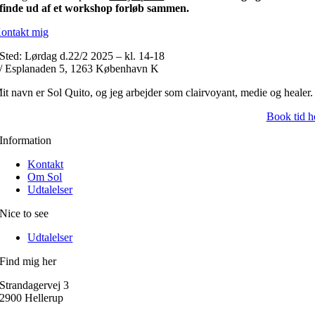
finde ud af et workshop forløb sammen.
ontakt mig
Sted: Lørdag d.22/2 2025 – kl. 14-18
/ Esplanaden 5, 1263 København K
it navn er Sol Quito, og jeg arbejder som clairvoyant, medie og healer.
Book tid h
Information
Kontakt
Om Sol
Udtalelser
Nice to see
Udtalelser
Find mig her
Strandagervej 3
2900 Hellerup