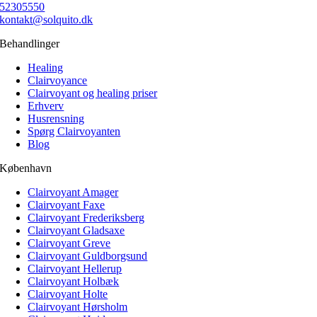
52305550
kontakt@solquito.dk
Behandlinger
Healing
Clairvoyance
Clairvoyant og healing priser
Erhverv
Husrensning
Spørg Clairvoyanten
Blog
København
Clairvoyant Amager
Clairvoyant Faxe
Clairvoyant Frederiksberg
Clairvoyant Gladsaxe
Clairvoyant Greve
Clairvoyant Guldborgsund
Clairvoyant Hellerup
Clairvoyant Holbæk
Clairvoyant Holte
Clairvoyant Hørsholm