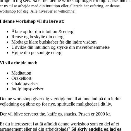
bruge til dig selv. Så er det denne workshop noget for dig.
Uanset om du
er ny til at arbejde med din intuition eller allerede har erfaring, er denne
workshop for dig. Alle niveauer er velkomne!
I denne workshop vil du lære at:
Åbne op for din intuition & energi
Rense og beskytte din energi
Modtage klare budskaber fra din indre visdom
Udvikle din intuition og styrke din mavefornemmelse
Højne din personlige energi
Vi vil arbejde med:
Meditation
Orakelkort
Chakraøvelser
Indfølingsøvelser
Denne workshop giver dig værktøjerne til at tune ind på din indre
vejledning og åbne op for nye, spirituelle muligheder i dit liv.
Der vil blive serveret the, kaffe og snacks. Prisen er 2000 kr.
Er du interesseret i at få afholdt denne workshop som en del af et
arrangement eller på din
arbejdsplads
?
Så skriv endelig og lad os