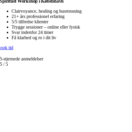
Spirituel Workshop i København
Clairvoyance, healing og husrensning
21+ års professionel erfaring
5/5 tilfredse klienter
Trygge sessioner – online eller fysisk
Svar indenfor 24 timer
Få klarhed og ro i dit liv
ook tid
Tlf. 5230 5550
5-stjernede anmeldelser
5
/
5