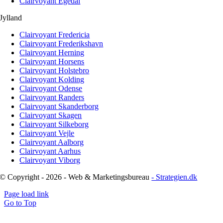
Clairvoyant Egedal
Jylland
Clairvoyant Fredericia
Clairvoyant Frederikshavn
Clairvoyant Herning
Clairvoyant Horsens
Clairvoyant Holstebro
Clairvoyant Kolding
Clairvoyant Odense
Clairvoyant Randers
Clairvoyant Skanderborg
Clairvoyant Skagen
Clairvoyant Silkeborg
Clairvoyant Vejle
Clairvoyant Aalborg
Clairvoyant Aarhus
Clairvoyant Viborg
© Copyright - 2026 - Web & Marketingsbureau
- Strategien.dk
Page load link
Go to Top